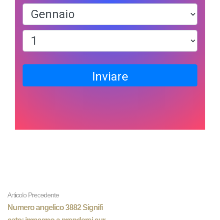
Inviare
Articolo Precedente
Numero angelico 3882 Signifi