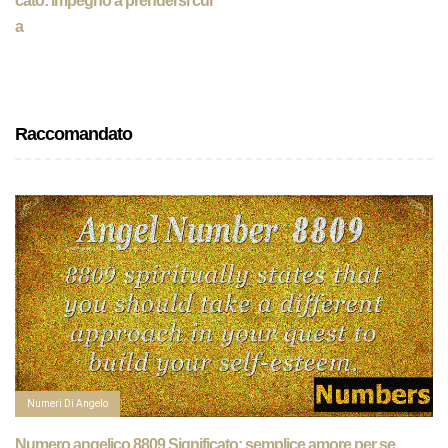
cato: impegno a prendersi cur
a
Raccomandato
Numeri Di Angelo
Numero angelico 8809 Significato: semplice amore per se