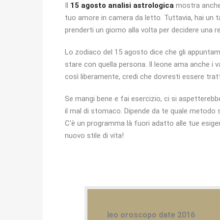
Il
15 agosto analisi astrologica
mostra anche 
tuo amore in camera da letto. Tuttavia, hai un ta
prenderti un giorno alla volta per decidere una 
Lo zodiaco del 15 agosto dice che gli appuntam
stare con quella persona. Il leone ama anche i v
così liberamente, credi che dovresti essere tratta
Se mangi bene e fai esercizio, ci si aspetterebb
il mal di stomaco. Dipende da te quale metodo sc
C'è un programma là fuori adatto alle tue esigenze
nuovo stile di vita!
leo oroscopo date 2016