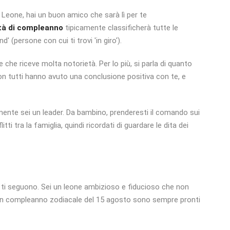
Leone, hai un buon amico che sarà lì per te
tà di compleanno
tipicamente classificherà tutte le
d' (persone con cui ti trovi 'in giro').
he riceve molta notorietà. Per lo più, si parla di quanto
on tutti hanno avuto una conclusione positiva con te, e
ente sei un leader. Da bambino, prenderesti il ​​comando sui
tti tra la famiglia, quindi ricordati di guardare le dita dei
he ti seguono. Sei un leone ambizioso e fiducioso che non
 un compleanno zodiacale del 15 agosto sono sempre pronti