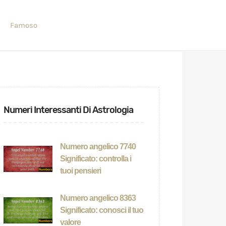
Famoso
Numeri Interessanti Di Astrologia
Numero angelico 7740
Significato: controlla i
tuoi pensieri
Numero angelico 8363
Significato: conosci il tuo
valore