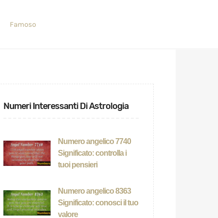
Famoso
Numeri Interessanti Di Astrologia
Numero angelico 7740
Significato: controlla i
tuoi pensieri
Numero angelico 8363
Significato: conosci il tuo
valore