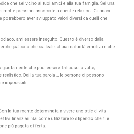
dice che sei vicino ai tuoi amici e alla tua famiglia. Sei una
molte pressioni associate a queste relazioni. Gli ariani
e potrebbero aver sviluppato valori diversi da quelli che
diaco, ami essere inseguito. Questo è diverso dalla
e cerchi qualcuno che sia leale, abbia maturità emotiva e che
.
a giustamente che puoi essere faticoso, a volte,
 realistico. Dai la tua parola ... le persone ci possono
se impossibili.
Con la tua mente determinata a vivere uno stile di vita
tivi finanziari. Sai come utilizzare lo stipendio che ti è
one più pagata offerta.