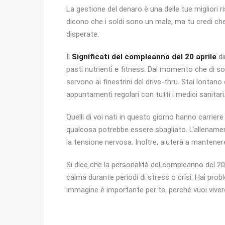
La gestione del denaro è una delle tue migliori 
dicono che i soldi sono un male, ma tu credi c
disperate.
Il
Significati del compleanno del 20 aprile
di
pasti nutrienti e fitness. Dal momento che di sol
servono ai finestrini del drive-thru. Stai lontan
appuntamenti regolari con tutti i medici sanitari
Quelli di voi nati in questo giorno hanno carrier
qualcosa potrebbe essere sbagliato. L'allenamen
la tensione nervosa. Inoltre, aiuterà a mantenere
Si dice che la personalità del compleanno del 20
calma durante periodi di stress o crisi. Hai prob
immagine è importante per te, perché vuoi vivere 