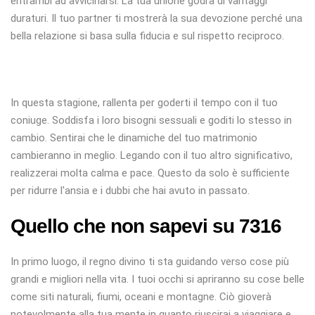
entrambi ad avvicinarsi. La tua unione godrà di vantaggi
duraturi. Il tuo partner ti mostrerà la sua devozione perché una
bella relazione si basa sulla fiducia e sul rispetto reciproco.
In questa stagione, rallenta per goderti il ​​tempo con il tuo
coniuge. Soddisfa i loro bisogni sessuali e goditi lo stesso in
cambio. Sentirai che le dinamiche del tuo matrimonio
cambieranno in meglio. Legando con il tuo altro significativo,
realizzerai molta calma e pace. Questo da solo è sufficiente
per ridurre l'ansia e i dubbi che hai avuto in passato.
Quello che non sapevi su 7316
In primo luogo, il regno divino ti sta guidando verso cose più
grandi e migliori nella vita. I tuoi occhi si apriranno su cose belle
come siti naturali, fiumi, oceani e montagne. Ciò gioverà
notevolmente alla tua mente in quanto riuscirai a viaggiare e