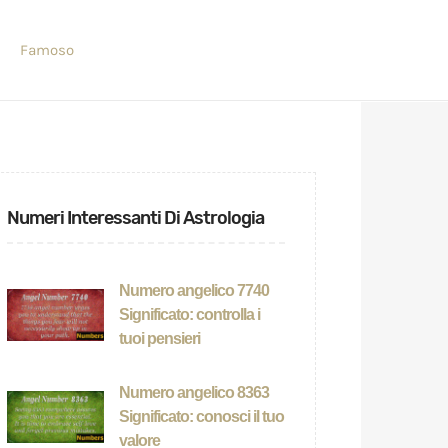
Famoso
Numeri Interessanti Di Astrologia
Numero angelico 7740
Significato: controlla i
tuoi pensieri
Numero angelico 8363
Significato: conosci il tuo
valore