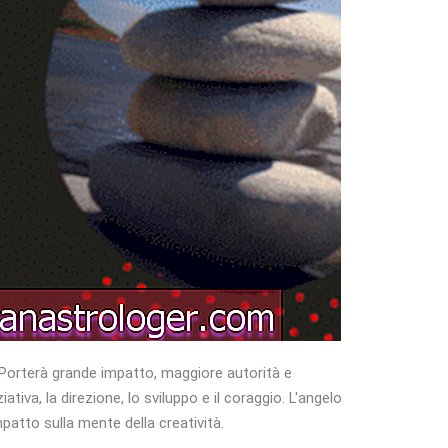
tà. Porterà grande impatto, maggiore autorità e
iativa, la direzione, lo sviluppo e il coraggio. L'angelo
mpatto sulla mente della creatività.